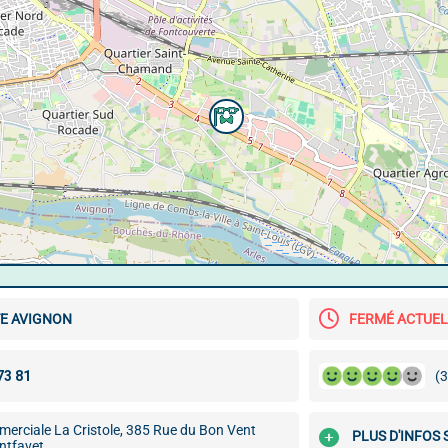
TE AVIGNON
FERMÉ ACTUE
(3
erciale La Cristole, 385 Rue du Bon Vent
PLUS D'INFOS
ntfavet