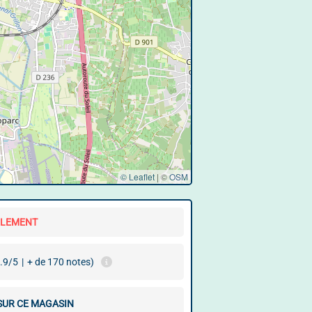
© Leaflet
|
©
OSM
LLEMENT
.9/5
|
+ de 170 notes)
 SUR CE MAGASIN