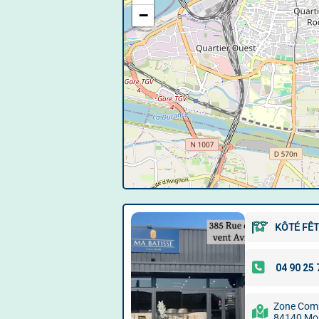
−
KÔTÉ FÊ
Zone Comm
84140 Mo