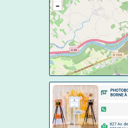
−
PHOTOBO
BORNE À 
827 Av. d