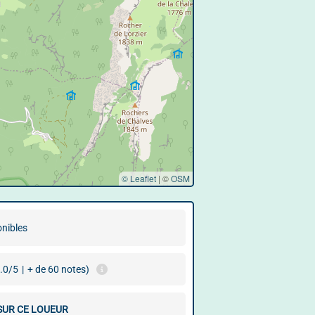
© Leaflet
|
©
OSM
onibles
.0/5
|
+ de 60 notes)
 SUR CE LOUEUR