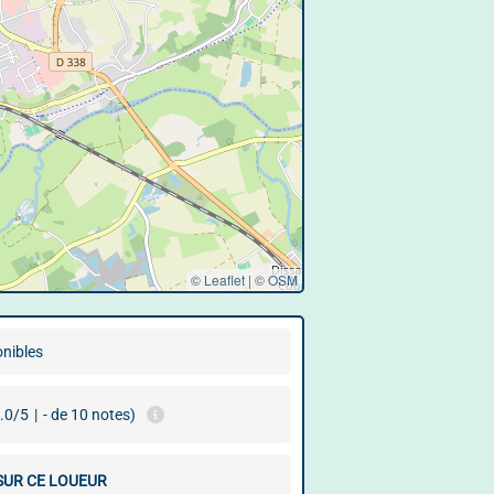
© Leaflet
|
©
OSM
onibles
.0/5
|
- de 10 notes)
 SUR CE LOUEUR