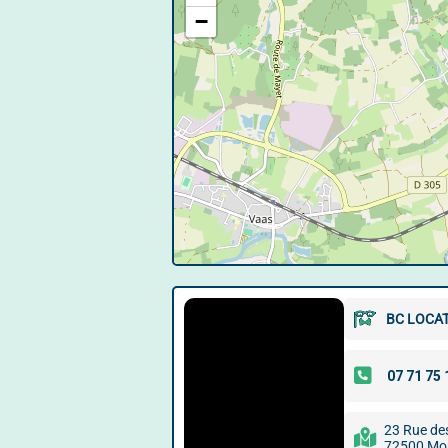
−
BC LOCA
23 Rue de
72500 Mon