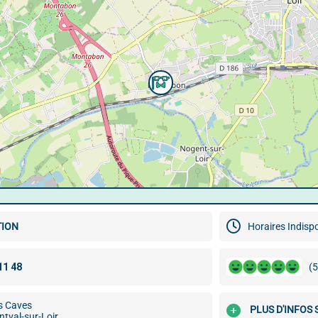
TION
Horaires Indisp
(5
s Caves
PLUS D'INFOS
tval-sur-Loir