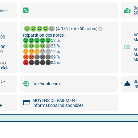
Bd
00mn)
20
(4.1/5 | + de 60 notes)
A
Répartition des notes :
:00
Ma
52 %
23 %
9:00
A
12 %
00
Ma
09 %
Ma
04 %
 les
etc).
E -
S
facebook.com
In
MOYENS DE PAIEMENT
MR
Informations Indisponibles