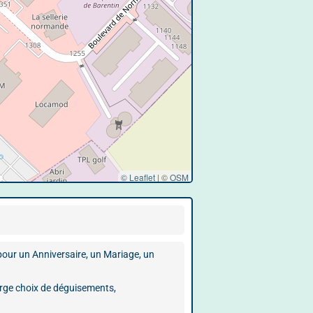
© Leaflet
|
©
OSM
 pour un Anniversaire, un Mariage, un
arge choix de déguisements,